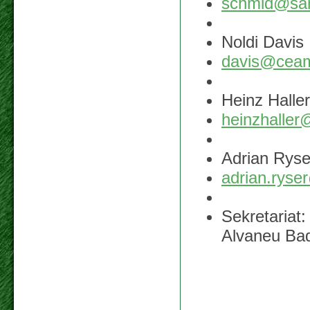
schmid@sani
Noldi Davis
davis@cea
Heinz Halle
heinzhalle
Adrian Rys
adrian.ryse
Sekretariat
Alvaneu Bad