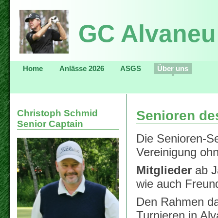
GC Alvaneu 
Home
Anlässe 2026
ASGS
Über uns
Christoph Schmid
Senioren de
Senior Captain
Die Senioren-Se
Vereinigung ohn
Mitglieder
ab J
wie auch Freund
Den Rahmen dazu
Turnieren in Al