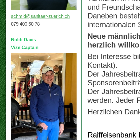
und Freundschaf
Daneben besteht
schmid@sanitaer-zuerich.ch
internationalen
079 400 60 78
Neue männliche
Noldi Davis
herzlich will
V
ize Captain
Bei Interesse b
Kontakt).
Der Jahresbeitra
Sponsorenbeitr
Der Jahresbeitr
werden. Jeder F
Herzlichen Dank
Raiffeisenbank 